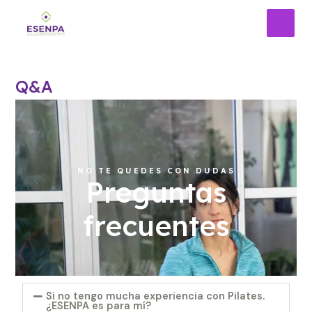
Ir
MAI
al
MEN
contenido
Q&A
NO TE QUEDES CON DUDAS
Preguntas
frecuentes
Si no tengo mucha experiencia con Pilates.
¿ESENPA es para mí?